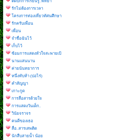
ติดปีกการเรียนรู้..พัทยา
รักไม่ต้องการเวลา
โครงการท่องเที่ยวทัศนศึกษา
รักครับเพื่อน
เพื่อน
จำชื่อฉันไว้
เก็บไว้
ซ้อมการแสดงหัวใจสะพายเป้
นานแสนนาน
ค่ายนันทยาการ
หนึ่งทับห้า (บ่อไร่)
คำสัญญา
เกาะกูด
การสื่อสารด้วยใจ
การแสดงวันเด็ก..
วินัยจราจร
คนดีของเธอ
สื่อ..สารเสพติด
นักสืบสายน้ำ น้อย