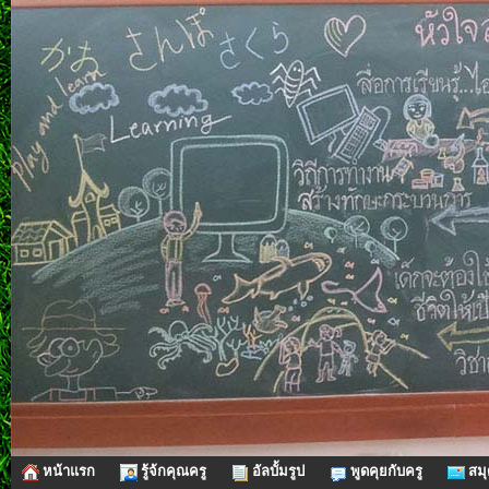
หน้าแรก
รู้จ้กคุณครู
อัลบั้มรูป
พูดคุยกับครู
สมุ