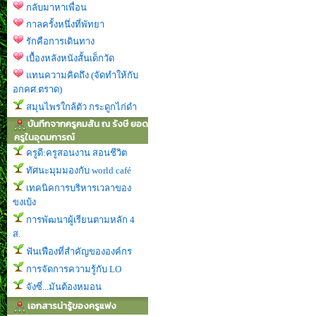
กลับมาหาเพื่อน
กาลครั้งหนึ่งที่พัทยา
รักคือการเดินทาง
เบื้องหลังหนังสั้นเด็กวัด
แทนความคิดถึง (จัดทำให้กับ
อกคศ.ตราด)
สมุนไพรใกล้ตัว กระดูกไก่ดำ
บันทึกจากครูคมสัน ณ รังษี ยอด
ครูในอุดมการณ์
ครูดี:ครูสอนงาน สอนชีวิต
ทัศนะมุมมองกับ world café
เทคนิคการบริหารเวลาของ
ขงเบ้ง
การพัฒนาผู้เรียนตามหลัก 4
ส.
ฟันเฟืองที่สำคัญขององค์กร
การจัดการความรู้กับ LO
จังซี่...มันต้องหมอน
เอกสารน่ารู้ของครูแฟง