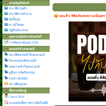
สารบัญเว็บไซต์
ประวัติส่วนตัว
ประวัติการทำงาน
ตอนที่ 6 พิพิธภัณฑสถานเมืองตร
อัลบั้มรูป
ดาวน์โหลด
ปฏิทินกิจกรรม
ผลการปฏิบัติงานในหน้าที่
การพัฒนาตนเอง 2569
ชมรมหัวใจสะพายเป้
ประวัติชมรมหัวใจสะพายเป้
กิจกรรมนักสืบสายน้ำ
บทความหัวใจสะพายเป้
คู่มือการจัดกิจกรรม
FANG MODEL
ประวัติครูแฟง
สื่อการเรียนรู้
Canva 2024
ระบบหนังสือราชการอัตโนมัติ