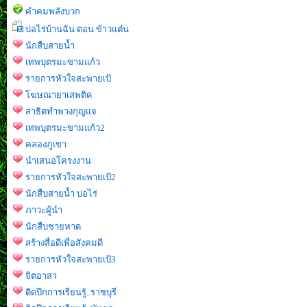
คำคมพลังบวก
บ่อไร่บ้านฉัน ตอน ข้าวแต๋น
นักสืบสายน้ำ
เทพบุตรมะขามแก้ว
รายการหัวใจสะพายเป้
โฆษณายาเสพติด
สาธิตทำพวงกุญแจ
เทพบุตรมะขามแก้ว2
คลองภูเขา
นำเสนอโครงงาน
รายการหัวใจสะพายเป้2
นักสืบสายน้ำ บ่อไร่
ภาวะผู้นำ
นักสืบชายหาด
สร้างสื่อดีเพื่อสังคมดี
รายการหัวใจสะพายเป้3
จิตอาสา
ติดปีกการเรียนรู้..ราชบุรี