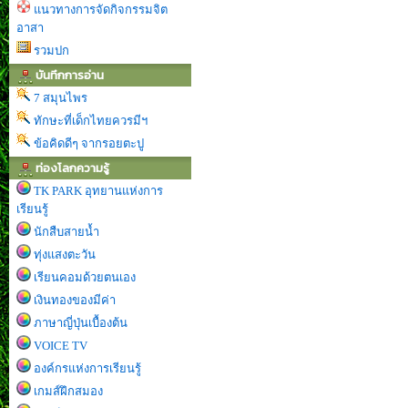
แนวทางการจัดกิจกรรมจิต
อาสา
รวมปก
บันทึกการอ่าน
7 สมุนไพร
ทักษะที่เด็กไทยควรมีฯ
ข้อคิดดีๆ จากรอยตะปู
ท่องโลกความรู้
TK PARK อุทยานแห่งการ
เรียนรู้
นักสืบสายน้ำ
ทุ่งแสงตะวัน
เรียนคอมด้วยตนเอง
เงินทองของมีค่า
ภาษาญี่ปุ่นเบื้องต้น
VOICE TV
องค์กรแห่งการเรียนรู้
เกมส์ฝึกสมอง