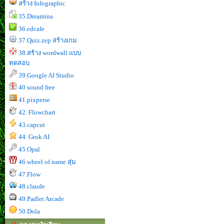
สร้าง Infographic
35.Dreamina
36.edcafe
37.Quiz.zep สร้างเกม
38.สร้าง wordwall แบบ
ทดสอบ
39.Google AI Studio
40 sound free
41.pixperse
42. Flowchart
43.capcut
44. Grok AI
45.Opal
46.wheel of name สุ่ม
47.Flow
48.claude
49.Padlet Arcade
50.Dola