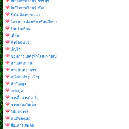
ติดปีกการเรียนรู้..ราชบุรี
ติดปีกการเรียนรู้..พัทยา
รักไม่ต้องการเวลา
โครงการท่องเที่ยวทัศนศึกษา
รักครับเพื่อน
เพื่อน
จำชื่อฉันไว้
เก็บไว้
ซ้อมการแสดงหัวใจสะพายเป้
นานแสนนาน
ค่ายนันทยาการ
หนึ่งทับห้า (บ่อไร่)
คำสัญญา
เกาะกูด
การสื่อสารด้วยใจ
การแสดงวันเด็ก..
วินัยจราจร
คนดีของเธอ
สื่อ..สารเสพติด