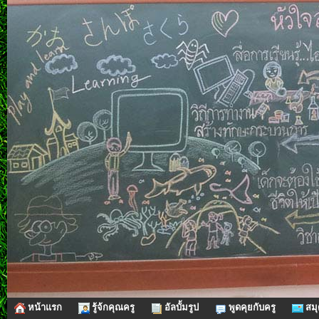
หน้าแรก
รู้จ้กคุณครู
อัลบั้มรูป
พูดคุยกับครู
สมุ