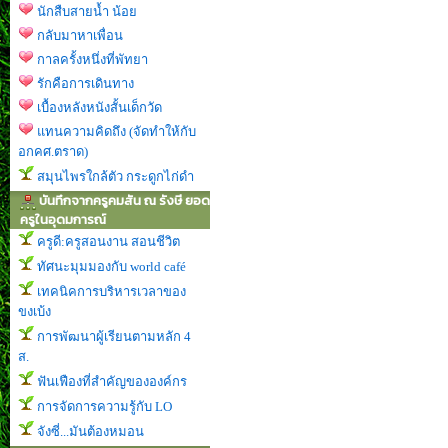
นักสืบสายน้ำ น้อย
กลับมาหาเพื่อน
กาลครั้งหนึ่งที่พัทยา
รักคือการเดินทาง
เบื้องหลังหนังสั้นเด็กวัด
แทนความคิดถึง (จัดทำให้กับ
อกคศ.ตราด)
สมุนไพรใกล้ตัว กระดูกไก่ดำ
บันทึกจากครูคมสัน ณ รังษี ยอด
ครูในอุดมการณ์
ครูดี:ครูสอนงาน สอนชีวิต
ทัศนะมุมมองกับ world café
เทคนิคการบริหารเวลาของ
ขงเบ้ง
การพัฒนาผู้เรียนตามหลัก 4
ส.
ฟันเฟืองที่สำคัญขององค์กร
การจัดการความรู้กับ LO
จังซี่...มันต้องหมอน