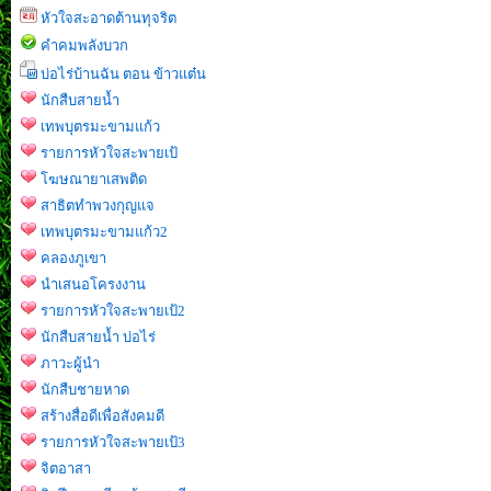
หัวใจสะอาดต้านทุจริต
คำคมพลังบวก
บ่อไร่บ้านฉัน ตอน ข้าวแต๋น
นักสืบสายน้ำ
เทพบุตรมะขามแก้ว
รายการหัวใจสะพายเป้
โฆษณายาเสพติด
สาธิตทำพวงกุญแจ
เทพบุตรมะขามแก้ว2
คลองภูเขา
นำเสนอโครงงาน
รายการหัวใจสะพายเป้2
นักสืบสายน้ำ บ่อไร่
ภาวะผู้นำ
นักสืบชายหาด
สร้างสื่อดีเพื่อสังคมดี
รายการหัวใจสะพายเป้3
จิตอาสา