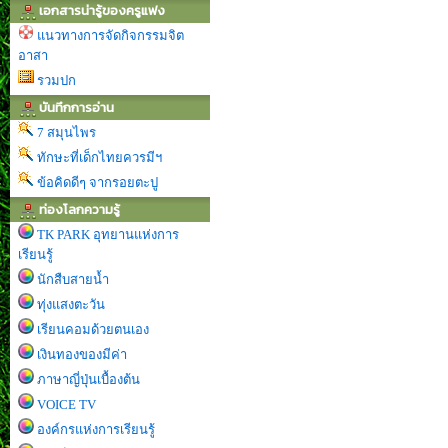
เอกสารน่ารู้ของครูแฟง
แนวทางการจัดกิจกรรมจิต
อาสา
รวมปก
บันทึกการอ่าน
7 สมุนไพร
ทักษะที่เด็กไทยควรมีฯ
ข้อคิดดีๆ จากรอยตะปู
ท่องโลกความรู้
TK PARK อุทยานแห่งการ
เรียนรู้
นักสืบสายน้ำ
ทุ่งแสงตะวัน
เรียนคอมด้วยตนเอง
เงินทองของมีค่า
ภาษาญี่ปุ่นเบื้องต้น
VOICE TV
องค์กรแห่งการเรียนรู้