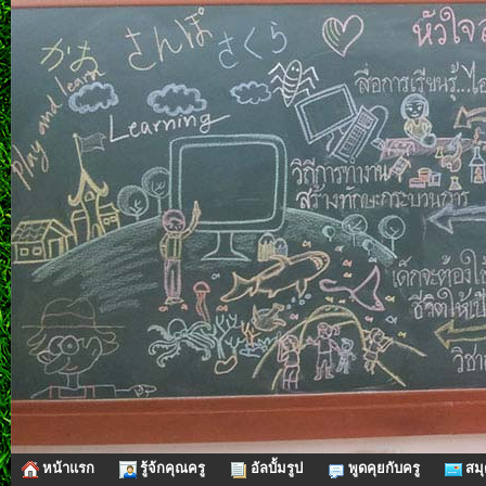
หน้าแรก
รู้จ้กคุณครู
อัลบั้มรูป
พูดคุยกับครู
สมุ