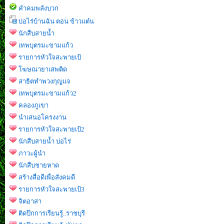
คำคมพลังบวก
บ่อไร่บ้านฉัน ตอน ข้าวแต๋น
นักสืบสายน้ำ
เทพบุตรมะขามแก้ว
รายการหัวใจสะพายเป้
โฆษณายาเสพติด
สาธิตทำพวงกุญแจ
เทพบุตรมะขามแก้ว2
คลองภูเขา
นำเสนอโครงงาน
รายการหัวใจสะพายเป้2
นักสืบสายน้ำ บ่อไร่
ภาวะผู้นำ
นักสืบชายหาด
สร้างสื่อดีเพื่อสังคมดี
รายการหัวใจสะพายเป้3
จิตอาสา
ติดปีกการเรียนรู้..ราชบุรี