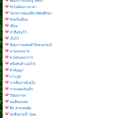
ติดปีกการเรียนรู้..พัทยา
รักไม่ต้องการเวลา
โครงการท่องเที่ยวทัศนศึกษา
รักครับเพื่อน
เพื่อน
จำชื่อฉันไว้
เก็บไว้
ซ้อมการแสดงหัวใจสะพายเป้
นานแสนนาน
ค่ายนันทยาการ
หนึ่งทับห้า (บ่อไร่)
คำสัญญา
เกาะกูด
การสื่อสารด้วยใจ
การแสดงวันเด็ก..
วินัยจราจร
คนดีของเธอ
สื่อ..สารเสพติด
นักสืบสายน้ำ น้อย