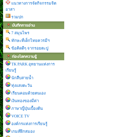
แนวทางการจัดกิจกรรมจิต
อาสา
รวมปก
บันทึกการอ่าน
7 สมุนไพร
ทักษะที่เด็กไทยควรมีฯ
ข้อคิดดีๆ จากรอยตะปู
ท่องโลกความรู้
TK PARK อุทยานแห่งการ
เรียนรู้
นักสืบสายน้ำ
ทุ่งแสงตะวัน
เรียนคอมด้วยตนเอง
เงินทองของมีค่า
ภาษาญี่ปุ่นเบื้องต้น
VOICE TV
องค์กรแห่งการเรียนรู้
เกมส์ฝึกสมอง