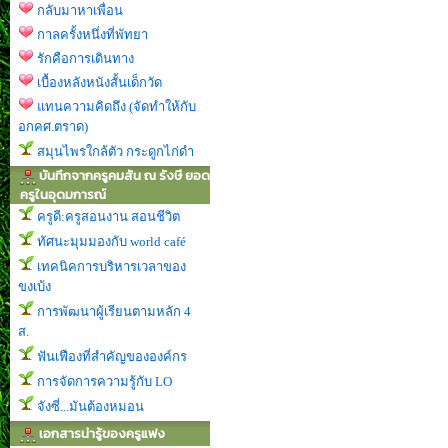
กลับมาหาเพื่อน
กาลครั้งหนึ่งที่พัทยา
รักคือการเดินทาง
เบื้องหลังหนังสั้นเด็กวัด
แทนความคิดถึง (จัดทำให้กับ
อกคศ.ตราด)
สมุนไพรใกล้ตัว กระดูกไก่ดำ
บันทึกจากครูคมสัน ณ รังษี ยอด
ครูในอุดมการณ์
ครูดี:ครูสอนงาน สอนชีวิต
ทัศนะมุมมองกับ world café
เทคนิคการบริหารเวลาของ
ขงเบ้ง
การพัฒนาผู้เรียนตามหลัก 4
ส.
ฟันเฟืองที่สำคัญขององค์กร
การจัดการความรู้กับ LO
จังซี่...มันต้องหมอน
เอกสารน่ารู้ของครูแฟง