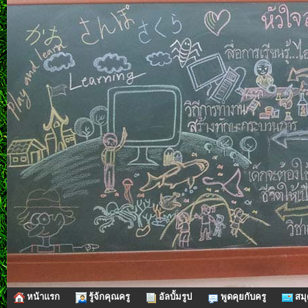
หน้าแรก
รู้จ้กคุณครู
อัลบั้มรูป
พูดคุยกับครู
สมุ