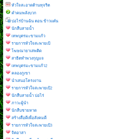
หัวใจสะอาดต้านทุจริต
คำคมพลังบวก
บ่อไร่บ้านฉัน ตอน ข้าวแต๋น
นักสืบสายน้ำ
เทพบุตรมะขามแก้ว
รายการหัวใจสะพายเป้
โฆษณายาเสพติด
สาธิตทำพวงกุญแจ
เทพบุตรมะขามแก้ว2
คลองภูเขา
นำเสนอโครงงาน
รายการหัวใจสะพายเป้2
นักสืบสายน้ำ บ่อไร่
ภาวะผู้นำ
นักสืบชายหาด
สร้างสื่อดีเพื่อสังคมดี
รายการหัวใจสะพายเป้3
จิตอาสา