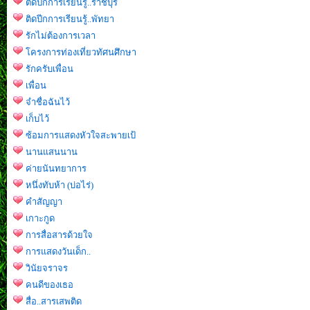
ติดปีกการเรียนรู้..ราชบุรี
ติดปีกการเรียนรู้..พัทยา
รักไม่ต้องการเวลา
โครงการท่องเที่ยวทัศนศึกษา
รักครับเพื่อน
เพื่อน
จำชื่อฉันไว้
เก็บไว้
ซ้อมการแสดงหัวใจสะพายเป้
นานแสนนาน
ค่ายนันทยาการ
หนึ่งทับห้า (บ่อไร่)
คำสัญญา
เกาะกูด
การสื่อสารด้วยใจ
การแสดงวันเด็ก..
วินัยจราจร
คนดีของเธอ
สื่อ..สารเสพติด