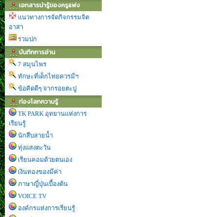
เอกสารน่ารู้ของครูแฟง
แนวทางการจัดกิจกรรมจิต
อาสา
รวมปก
บันทึกการอ่าน
7 สมุนไพร
ทักษะที่เด็กไทยควรมีฯ
ข้อคิดดีๆ จากรอยตะปู
ท่องโลกความรู้
TK PARK อุทยานแห่งการ
เรียนรู้
นักสืบสายน้ำ
ทุ่งแสงตะวัน
เรียนคอมด้วยตนเอง
เงินทองของมีค่า
ภาษาญี่ปุ่นเบื้องต้น
VOICE TV
องค์กรแห่งการเรียนรู้