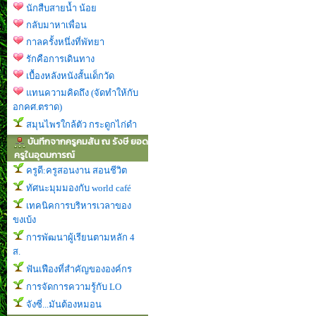
นักสืบสายน้ำ น้อย
กลับมาหาเพื่อน
กาลครั้งหนึ่งที่พัทยา
รักคือการเดินทาง
เบื้องหลังหนังสั้นเด็กวัด
แทนความคิดถึง (จัดทำให้กับ
อกคศ.ตราด)
สมุนไพรใกล้ตัว กระดูกไก่ดำ
บันทึกจากครูคมสัน ณ รังษี ยอด
ครูในอุดมการณ์
ครูดี:ครูสอนงาน สอนชีวิต
ทัศนะมุมมองกับ world café
เทคนิคการบริหารเวลาของ
ขงเบ้ง
การพัฒนาผู้เรียนตามหลัก 4
ส.
ฟันเฟืองที่สำคัญขององค์กร
การจัดการความรู้กับ LO
จังซี่...มันต้องหมอน