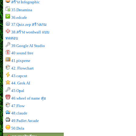
สร้าง Infographic
35.Dreamina
36.edcafe
37.Quiz.zep สร้างเกม
38.สร้าง wordwall แบบ
ทดสอบ
39.Google AI Studio
40 sound free
41.pixperse
42. Flowchart
43.capcut
44. Grok AI
45.Opal
46.wheel of name สุ่ม
47.Flow
48.claude
49.Padlet Arcade
50.Dola